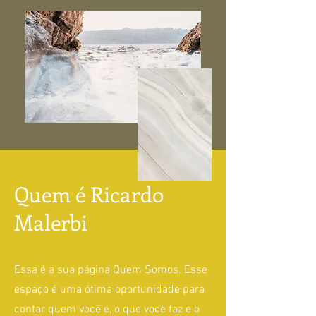
Quem é Ricardo
Malerbi
Essa é a sua página Quem Somos. Esse
espaço é uma ótima oportunidade para
contar quem você é, o que você faz e o